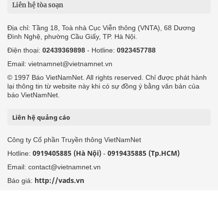
Liên hệ tòa soạn
Địa chỉ: Tầng 18, Toà nhà Cục Viễn thông (VNTA), 68 Dương
Đình Nghệ, phường Cầu Giấy, TP. Hà Nội.
Điện thoại:
02439369898
- Hotline:
0923457788
Email: vietnamnet@vietnamnet.vn
© 1997 Báo VietNamNet. All rights reserved. Chỉ được phát hành
lại thông tin từ website này khi có sự đồng ý bằng văn bản của
báo VietNamNet.
Liên hệ quảng cáo
Công ty Cổ phần Truyền thông VietNamNet
0919405885 (Hà Nội)
0919435885 (Tp.HCM)
Hotline:
-
Email: contact@vietnamnet.vn
http://vads.vn
Báo giá:
Hỗ trợ kỹ thuật: support@tech.vietnamnet.vn
Tải ứng dụng
Độc giả gửi bài
Tuyển dụng