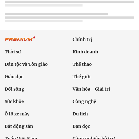
Chính trị
Thời sự
Kinh doanh
Dân tộc và Tôn giáo
Thể thao
Giáo dục
Thế giới
Đời sống
Văn hóa - Giải trí
Sức khỏe
Công nghệ
Ô tô xe máy
Du lịch
Bất động sản
Bạn đọc
Tuần Việt Nam
Công nghiệp hỗ trợ