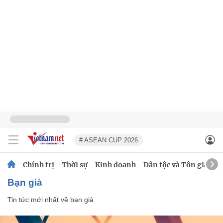
# ASEAN CUP 2026
Chính trị
Thời sự
Kinh doanh
Dân tộc và Tôn giáo
bạn già
Tin tức mới nhất về
bạn già