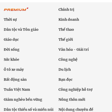
Chính trị
Thời sự
Kinh doanh
Dân tộc và Tôn giáo
Thể thao
Giáo dục
Thế giới
Đời sống
Văn hóa - Giải trí
Sức khỏe
Công nghệ
Ô tô xe máy
Du lịch
Bất động sản
Bạn đọc
Tuần Việt Nam
Công nghiệp hỗ trợ
Giảm nghèo bền vững
Nông thôn mới
Dân tộc thiểu số và miền núi
Nội dung chuyên đề