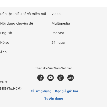
Dân tộc thiểu số và miền núi
Video
Nội dung chuyên đề
Multimedia
English
Podcast
Hồ sơ
24h qua
Ảnh
Theo dõi VietNamNet trên
amNet
5885 (Tp.HCM)
Tải ứng dụng
Độc giả gửi bài
Tuyển dụng