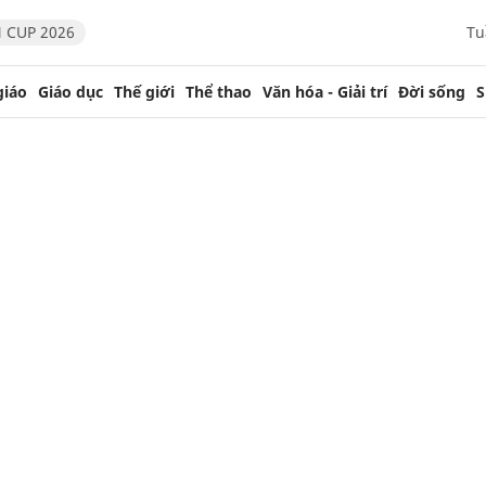
 CUP 2026
Tu
giáo
Giáo dục
Thế giới
Thể thao
Văn hóa - Giải trí
Đời sống
S