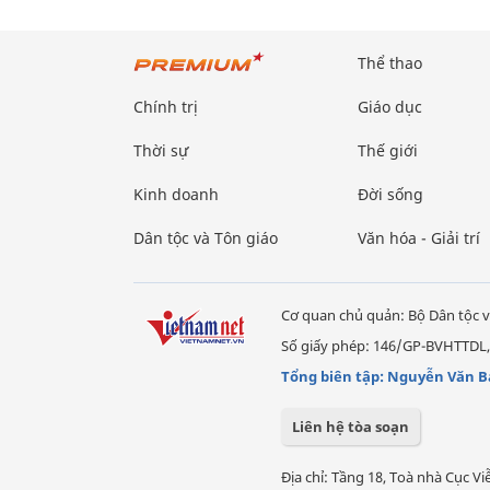
Thể thao
Chính trị
Giáo dục
Thời sự
Thế giới
Kinh doanh
Đời sống
Dân tộc và Tôn giáo
Văn hóa - Giải trí
Cơ quan chủ quản: Bộ Dân tộc v
Số giấy phép: 146/GP-BVHTTDL,
Tổng biên tập: Nguyễn Văn B
Liên hệ tòa soạn
Địa chỉ: Tầng 18, Toà nhà Cục 