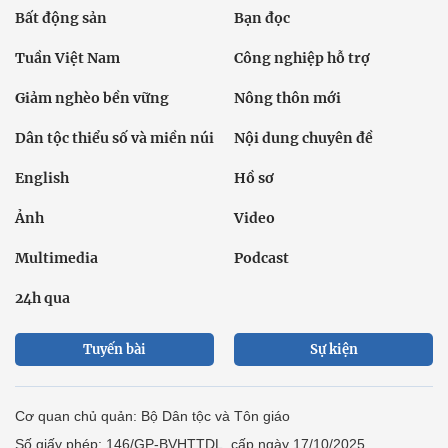
Bất động sản
Bạn đọc
Tuần Việt Nam
Công nghiệp hỗ trợ
Giảm nghèo bền vững
Nông thôn mới
Dân tộc thiểu số và miền núi
Nội dung chuyên đề
English
Hồ sơ
Ảnh
Video
Multimedia
Podcast
24h qua
Tuyến bài
Sự kiện
Cơ quan chủ quản: Bộ Dân tộc và Tôn giáo
Số giấy phép: 146/GP-BVHTTDL, cấp ngày 17/10/2025