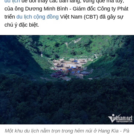
du lịch
để đổi thay các bản làng, vùng quê ma tuý,
của ông Dương Minh Bình - Giám đốc Công ty Phát
triển
du lịch cộng đồng
Việt Nam (CBT) đã gây sự
chú ý đặc biệt.
Một khu du lịch nằm trọn trong hẻm núi ở Hang Kia - Pà