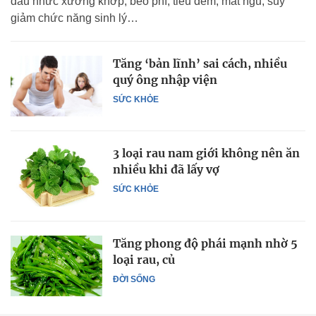
đau nhức xương khớp, béo phì, tiểu đêm, mất ngủ, suy
giảm chức năng sinh lý…
Tăng ‘bản lĩnh’ sai cách, nhiều
quý ông nhập viện
SỨC KHỎE
3 loại rau nam giới không nên ăn
nhiều khi đã lấy vợ
SỨC KHỎE
Tăng phong độ phái mạnh nhờ 5
loại rau, củ
ĐỜI SỐNG