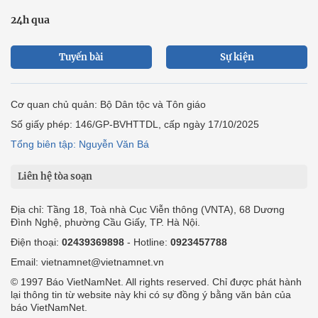
24h qua
Tuyến bài
Sự kiện
Cơ quan chủ quản: Bộ Dân tộc và Tôn giáo
Số giấy phép: 146/GP-BVHTTDL, cấp ngày 17/10/2025
Tổng biên tập: Nguyễn Văn Bá
Liên hệ tòa soạn
Địa chỉ: Tầng 18, Toà nhà Cục Viễn thông (VNTA), 68 Dương
Đình Nghệ, phường Cầu Giấy, TP. Hà Nội.
Điện thoại:
02439369898
- Hotline:
0923457788
Email: vietnamnet@vietnamnet.vn
© 1997 Báo VietNamNet. All rights reserved. Chỉ được phát hành
lại thông tin từ website này khi có sự đồng ý bằng văn bản của
báo VietNamNet.