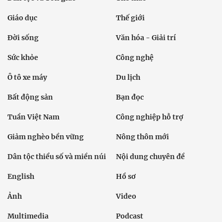
Giáo dục
Thế giới
Đời sống
Văn hóa - Giải trí
Sức khỏe
Công nghệ
Ô tô xe máy
Du lịch
Bất động sản
Bạn đọc
Tuần Việt Nam
Công nghiệp hỗ trợ
Giảm nghèo bền vững
Nông thôn mới
Dân tộc thiểu số và miền núi
Nội dung chuyên đề
English
Hồ sơ
Ảnh
Video
Multimedia
Podcast