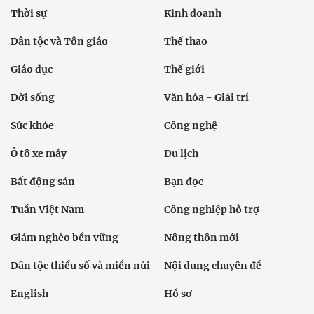
Thời sự
Kinh doanh
Dân tộc và Tôn giáo
Thể thao
Giáo dục
Thế giới
Đời sống
Văn hóa - Giải trí
Sức khỏe
Công nghệ
Ô tô xe máy
Du lịch
Bất động sản
Bạn đọc
Tuần Việt Nam
Công nghiệp hỗ trợ
Giảm nghèo bền vững
Nông thôn mới
Dân tộc thiểu số và miền núi
Nội dung chuyên đề
English
Hồ sơ