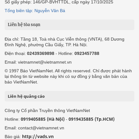
Số giấy phép: 146/GP-BVHTTDL, cấp ngày 17/10/2025
Tổng biên tập: Nguyễn Văn Bá
Liên hệ tòa soạn
Địa chỉ: Tầng 18, Toà nhà Cục Viễn thông (VNTA), 68 Dương
Đình Nghệ, phường Cầu Giấy, TP. Hà Nội.
Điện thoại:
02439369898
- Hotline:
0923457788
Email: vietnamnet@vietnamnet.vn
© 1997 Báo VietNamNet. All rights reserved. Chỉ được phát hành
lại thông tin từ website này khi có sự đồng ý bằng văn bản của
báo VietNamNet.
Liên hệ quảng cáo
Công ty Cổ phần Truyền thông VietNamNet
0919405885 (Hà Nội)
0919435885 (Tp.HCM)
Hotline:
-
Email: contact@vietnamnet.vn
http://vads.vn
Báo giá: