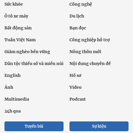
Sức khỏe
Công nghệ
Ô tô xe máy
Du lịch
Bất động sản
Bạn đọc
Tuần Việt Nam
Công nghiệp hỗ trợ
Giảm nghèo bền vững
Nông thôn mới
Dân tộc thiểu số và miền núi
Nội dung chuyên đề
English
Hồ sơ
Ảnh
Video
Multimedia
Podcast
24h qua
Tuyến bài
Sự kiện