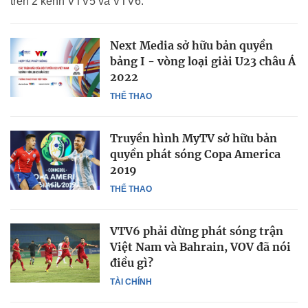
trên 2 kênh VTV5 và VTV6.
Next Media sở hữu bản quyền
bảng I - vòng loại giải U23 châu Á
2022
THỂ THAO
Truyền hình MyTV sở hữu bản
quyền phát sóng Copa America
2019
THỂ THAO
VTV6 phải dừng phát sóng trận
Việt Nam và Bahrain, VOV đã nói
điều gì?
TÀI CHÍNH