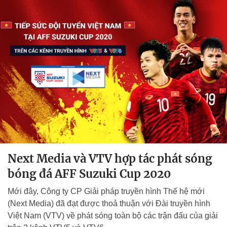
Next Media và VTV hợp tác phát sóng
bóng đá AFF Suzuki Cup 2020
Mới đây, Công ty CP Giải pháp truyền hình Thế hệ mới
(Next Media) đã đạt được thoả thuận với Đài truyền hình
Việt Nam (VTV) về phát sóng toàn bộ các trận đấu của giải