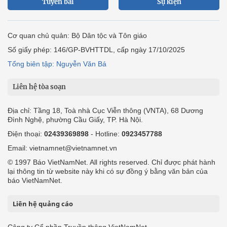
Tuyến bài
Sự kiện
Cơ quan chủ quản: Bộ Dân tộc và Tôn giáo
Số giấy phép: 146/GP-BVHTTDL, cấp ngày 17/10/2025
Tổng biên tập: Nguyễn Văn Bá
Liên hệ tòa soạn
Địa chỉ: Tầng 18, Toà nhà Cục Viễn thông (VNTA), 68 Dương
Đình Nghệ, phường Cầu Giấy, TP. Hà Nội.
Điện thoại:
02439369898
- Hotline:
0923457788
Email: vietnamnet@vietnamnet.vn
© 1997 Báo VietNamNet. All rights reserved. Chỉ được phát hành
lại thông tin từ website này khi có sự đồng ý bằng văn bản của
báo VietNamNet.
Liên hệ quảng cáo