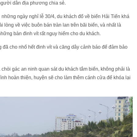
t người dân địa phương chia sẻ.
những ngày nghỉ lễ 30/4, du khách đổ về biển Hải Tiến khá
 lòng về việc buôn bán tràn lan trên bãi biển, và nhất là
những bàn đinh vít rất nguy hiểm cho du khách.
g đã cho nhổ hết đinh vít và căng dây cảnh báo để đảm bảo
chòi gác an ninh quan sát du khách tắm biển, không phải là
rình hoàn thiện, huyện sẽ cho làm thêm cánh cửa để khóa lại