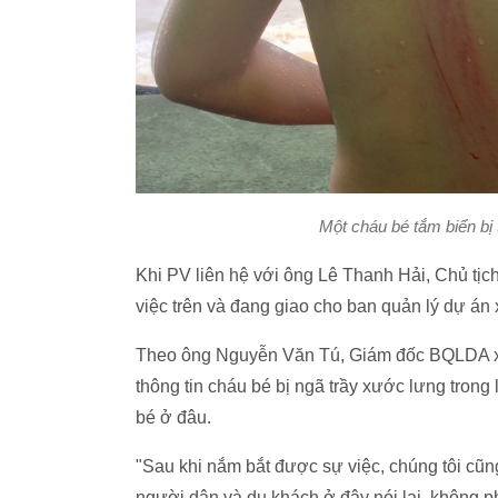
Một cháu bé tắm biển bị 
Khi PV liên hệ với ông Lê Thanh Hải, Chủ t
việc trên và đang giao cho ban quản lý dự án 
Theo ông Nguyễn Văn Tú, Giám đốc BQLDA x
thông tin cháu bé bị ngã trầy xước lưng trong 
bé ở đâu.
"Sau khi nắm bắt được sự việc, chúng tôi cũ
người dân và du khách ở đây nói lại, không ph