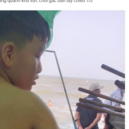
ung quanh khu vực chòi gác bàn tay chiều 7/5