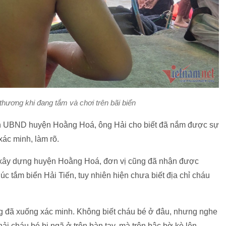
thương khi đang tắm và chơi trên bãi biển
ịch UBND huyện Hoằng Hoá, ông Hải cho biết đã nắm được sự
xác minh, làm rõ.
ây dựng huyện Hoằng Hoá, đơn vị cũng đã nhận được
lúc tắm biển Hải Tiến, tuy nhiên hiện chưa biết địa chỉ cháu
ng đã xuống xác minh. Không biết cháu bé ở đâu, nhưng nghe
ải cháu bé bị ngã ở trên bàn tay, mà trên bậc bờ kè lên