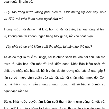
quan quản lý cán bộ.
- Tại sao trong nước không phát hiện ra được những vụ việc này, như
vụ JTC, mà luôn là do nước ngoài đưa ra?
Trong nước, tôi đã nói, rất khó, họ mời đi hội thảo, trả hoa hồng rất tinh
vi, không qua tài khoản, ngân hàng hay gì cả, rất khó phát hiện.
- Vậy phải có cơ chế kiểm soát thu nhập, tài sản như thế nào?
Ta đã có một là thuế thu nhập, hai là chính sách kê khai tài sản. Nhưng
thực tế, văn hóa tiền mặt rất khó kiểm soát. Nhật Bản kiểm soát rất
chặt thu nhập của bác sĩ, bệnh viện, do đó lương của bác sĩ cao gấp 3
lần so với mức bình quân của xã hội, xã hội chấp nhận mức đó. Còn
ta, hệ thống lương vẫn chung chung, lương một số bác sĩ ở một số
bệnh viện rất cao.
Đảng, Nhà nước quyết tâm kiểm soát thu nhập nhưng cũng rất vất vả.
Tôi nghĩ khi nào chúng ta kiểm soát được thu nhập cá nhân qua tài