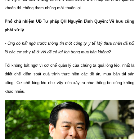
khoản thì chống tham nhũng mới thuận lợi.
Phó chủ nhiệm UB Tư pháp QH Nguyễn Đình Quyền: Về hưu cũng
phải xử lý
- Ông có bất ngờ trước thông tin một công ty y tế Mỹ thừa nhận đã hối
lộ các cơ sở y tế ở VN để có lợi ích trong mua bán không?
Tôi không bất ngờ vì cơ chế quản lý của chúng ta quá lỏng lẻo, nhất là
thiết chế kiểm soát quá trình thực hiện các đề án, mua bán tài sản
công. Cơ chế lỏng lẻo như vậy nên xảy ra như thông tin cũng không
khác nhiều.