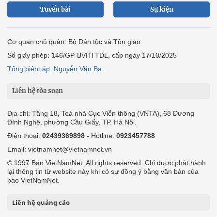
Tuyến bài
Sự kiện
Cơ quan chủ quản: Bộ Dân tộc và Tôn giáo
Số giấy phép: 146/GP-BVHTTDL, cấp ngày 17/10/2025
Tổng biên tập: Nguyễn Văn Bá
Liên hệ tòa soạn
Địa chỉ: Tầng 18, Toà nhà Cục Viễn thông (VNTA), 68 Dương
Đình Nghệ, phường Cầu Giấy, TP. Hà Nội.
Điện thoại:
02439369898
- Hotline:
0923457788
Email: vietnamnet@vietnamnet.vn
© 1997 Báo VietNamNet. All rights reserved. Chỉ được phát hành
lại thông tin từ website này khi có sự đồng ý bằng văn bản của
báo VietNamNet.
Liên hệ quảng cáo