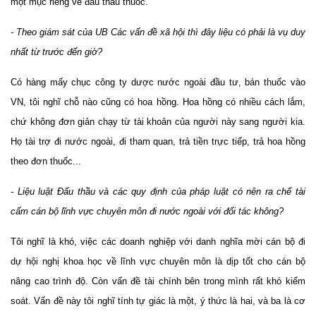
một mục riêng về đấu thầu thuốc.
- Theo giám sát của UB Các vấn đề xã hội thì đây liệu có phải là vụ duy
nhất từ trước đến giờ?
Có hàng mấy chục công ty dược nước ngoài đầu tư, bán thuốc vào
VN, tôi nghĩ chỗ nào cũng có hoa hồng. Hoa hồng có nhiều cách lắm,
chứ không đơn giản chạy từ tài khoản của người này sang người kia.
Họ tài trợ đi nước ngoài, đi tham quan, trả tiền trực tiếp, trả hoa hồng
theo đơn thuốc...
- Liệu luật Đấu thầu và các quy định của pháp luật có nên ra chế tài
cấm cán bộ lĩnh vực chuyên môn đi nước ngoài với đối tác không?
Tôi nghĩ là khó, việc các doanh nghiệp với danh nghĩa mời cán bộ đi
dự hội nghị khoa học về lĩnh vực chuyên môn là dịp tốt cho cán bộ
nâng cao trình độ. Còn vấn đề tài chính bên trong mình rất khó kiểm
soát. Vấn đề này tôi nghĩ tính tự giác là một, ý thức là hai, và ba là cơ