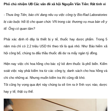
Phó chủ nhiệm UB Các vấn đề xã hội Nguyễn Văn Tiên: Rất tinh vi
- Thưa ông Tiên, báo chí đang nêu vụ việc công ty Bio-Rad Laboratories
bị cáo buộc hối lộ cho quan chức VN trong các thương vụ mua bán về y
tế. Ông có quan tâm?
Phải xác định rõ đây là thiết bị y tế, thuốc hay dược phẩm. Trong 5
năm mà chỉ có 2,2 triệu USD thì theo tôi là quá nhỏ. Như Bảo hiểm xã
hội công bố, chúng ta đấu thầu thuốc đã dư ra mấy ngàn tỷ đồng.
Hiện nay việc chi hoa hồng cho bác sỹ kê đơn thuốc là phổ biến. Kiểm
soát việc này phải kiểm tra từ các công ty, danh sách cho hoa hồng và
chi cho những ai. Nhưng muốn kiểm tra thì cũng rất khó.
Tôi cũng hy vọng qua đợt này chúng ta sẽ tìm ra ở lĩnh vực nào, dược
hay y tế, thật cụ thể.