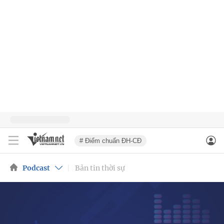
# Điểm chuẩn ĐH-CĐ
Podcast
Bản tin thời sự