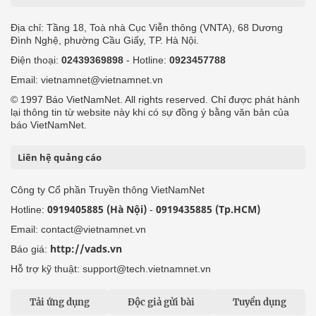
Địa chỉ: Tầng 18, Toà nhà Cục Viễn thông (VNTA), 68 Dương
Đình Nghệ, phường Cầu Giấy, TP. Hà Nội.
Điện thoại:
02439369898
- Hotline:
0923457788
Email: vietnamnet@vietnamnet.vn
© 1997 Báo VietNamNet. All rights reserved. Chỉ được phát hành
lại thông tin từ website này khi có sự đồng ý bằng văn bản của
báo VietNamNet.
Liên hệ quảng cáo
Công ty Cổ phần Truyền thông VietNamNet
0919405885 (Hà Nội)
0919435885 (Tp.HCM)
Hotline:
-
Email: contact@vietnamnet.vn
http://vads.vn
Báo giá:
Hỗ trợ kỹ thuật: support@tech.vietnamnet.vn
Tải ứng dụng
Độc giả gửi bài
Tuyển dụng