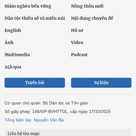
Giảm nghèo bền vững
Nông thôn mới
Dân tộc thiểu số và miền núi
Nội dung chuyên đề
English
Hồ sơ
Ảnh
Video
Multimedia
Podcast
24h qua
Tuyến bài
Sự kiện
Cơ quan chủ quản: Bộ Dân tộc và Tôn giáo
Số giấy phép: 146/GP-BVHTTDL, cấp ngày 17/10/2025
Tổng biên tập: Nguyễn Văn Bá
Liên hệ tòa soạn