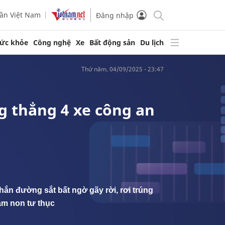
ần Việt Nam
Đăng nhập
ức khỏe
Công nghệ
Xe
Bất động sản
Du lịch
thứ năm, 04/09/2025 - 23:47
g thẳng 4 xe công an
hắn đường sắt bất ngờ gãy rời, rơi trúng
ầm non tư thục