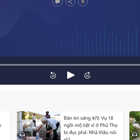
Bản tin sáng 4/9: Vụ 18
y
ngôi mộ liệt sĩ ở Phú Thọ
bị đục phá: Nhà thầu nói
gì?