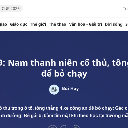
 CUP 2026
Tu
giáo
Giáo dục
Thế giới
Thể thao
Văn hóa - Giải trí
Đời sống
S
/9: Nam thanh niên cố thủ, tôn
để bỏ chạy
Bùi Huy
ố thủ trong ô tô, tông thẳng 4 xe công an để bỏ chạy; Gác c
đi đường; Bé gái bị bầm tím mặt khi theo học tại trường m