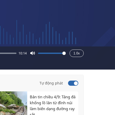
10:14
1.0x
Mute
Tự động phát
Bản tin chiều 4/9: Tảng đá
khổng lồ lăn từ đỉnh núi
làm biến dạng đường ray
sắt