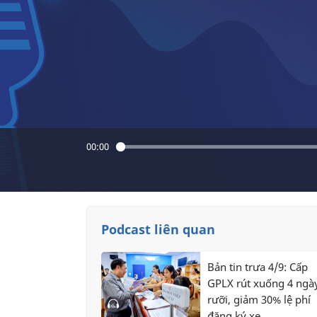
00:00
Podcast liên quan
Bản tin trưa 4/9: Cấp
GPLX rút xuống 4 ngà
rưỡi, giảm 30% lệ phí
đăng ký xe