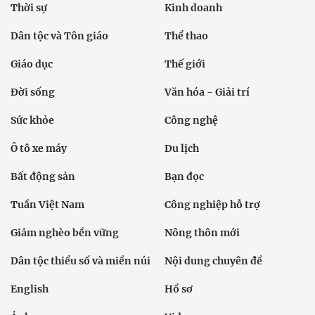
Thời sự
Kinh doanh
Dân tộc và Tôn giáo
Thể thao
Giáo dục
Thế giới
Đời sống
Văn hóa - Giải trí
Sức khỏe
Công nghệ
Ô tô xe máy
Du lịch
Bất động sản
Bạn đọc
Tuần Việt Nam
Công nghiệp hỗ trợ
Giảm nghèo bền vững
Nông thôn mới
Dân tộc thiểu số và miền núi
Nội dung chuyên đề
English
Hồ sơ