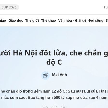
 CUP 2026
Tu
giáo
Giáo dục
Thế giới
Thể thao
Văn hóa - Giải trí
Đời sống
S
ười Hà Nội đốt lửa, che chắn 
độ C
Mai Anh
 che chắn gió trong đêm lạnh 12 độ C; Sau sự ra đi của Từ 
 mắc cúm cao; Bảo tàng hơn 500 tỷ sắp mở cửa sau 4 năm 