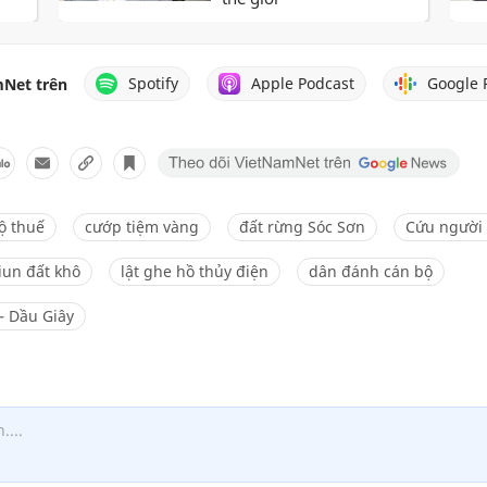
Spotify
Apple Podcast
Google 
Net trên
ộ thuế
cướp tiệm vàng
đất rừng Sóc Sơn
Cứu người
iun đất khô
lật ghe hồ thủy điện
dân đánh cán bộ
– Dầu Giây