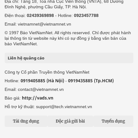
Địa chỉ: Tầng 18, Toà nhà Cục Viễn thông (VNTA), 68 Dương
Đình Nghệ, phường Cầu Giấy, TP. Hà Nội.
Điện thoại:
02439369898
- Hotline:
0923457788
Email: vietnamnet@vietnamnet.vn
© 1997 Báo VietNamNet. All rights reserved. Chỉ được phát hành
lại thông tin từ website này khi có sự đồng ý bằng văn bản của
báo VietNamNet.
Liên hệ quảng cáo
Công ty Cổ phần Truyền thông VietNamNet
0919405885 (Hà Nội)
0919435885 (Tp.HCM)
Hotline:
-
Email: contact@vietnamnet.vn
http://vads.vn
Báo giá:
Hỗ trợ kỹ thuật: support@tech.vietnamnet.vn
Tải ứng dụng
Độc giả gửi bài
Tuyển dụng