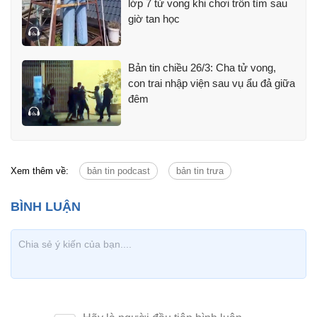
lớp 7 tử vong khi chơi trốn tìm sau
giờ tan học
Bản tin chiều 26/3: Cha tử vong,
con trai nhập viện sau vụ ẩu đả giữa
đêm
Xem thêm về:
bản tin podcast
bản tin trưa