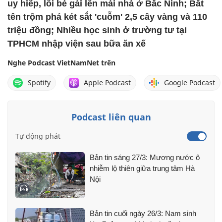
uy hiếp, lôi bé gái lên mái nhà ở Bắc Ninh; Bắt
tên trộm phá két sắt 'cuỗm' 2,5 cây vàng và 110
triệu đồng; Nhiều học sinh ở trường tư tại
TPHCM nhập viện sau bữa ăn xế
Nghe Podcast VietNamNet trên
Spotify
Apple Podcast
Google Podcast
Podcast liên quan
Tự động phát
Bản tin sáng 27/3: Mương nước ô
nhiễm lộ thiên giữa trung tâm Hà
Nội
Bản tin cuối ngày 26/3: Nam sinh