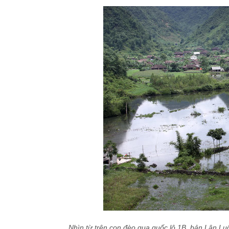
Nhìn từ trên con đèo qua quốc lộ 1B, bản Lân L