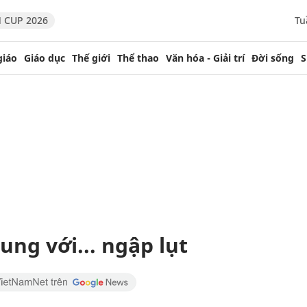
 CUP 2026
Tu
giáo
Giáo dục
Thế giới
Thể thao
Văn hóa - Giải trí
Đời sống
S
ng với... ngập lụt