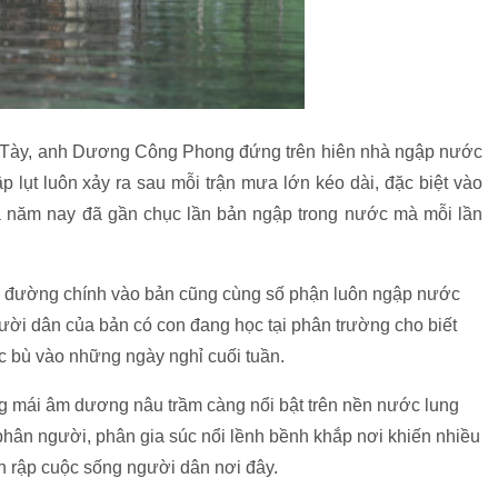
 Tày, anh Dương Công Phong đứng trên hiên nhà ngập nước
ập lụt luôn xảy ra sau mỗi trận mưa lớn kéo dài, đặc biệt vào
 năm nay đã gần chục lần bản ngập trong nước mà mỗi lần
n đường chính vào bản cũng cùng số phận luôn ngập nước
ười dân của bản có con đang học tại phân trường cho biết
học bù vào những ngày nghỉ cuối tuần.
ng mái âm dương nâu trầm càng nổi bật trên nền nước lung
 phân người, phân gia súc nổi lềnh bềnh khắp nơi khiến nhiều
nh rập cuộc sống người dân nơi đây.