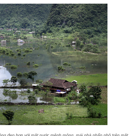
uông đẹp hơn với mặt nước mênh mông, mái nhà nhấp nhô trên mặt