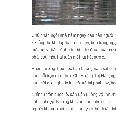
Chủ nhân ngôi nhà nằm ngay đầu bản người
kể rằng từ khi lập bản đến nay, tình trạng ng
mùa mưa bão. Anh cho biết từ đầu mùa mưa
phải sau một, hai tuần mới rút hết nước.
Phân trường Tiểu học Lân Luông nằm sát co
sau mỗi trận mưa lớn. Chị Hoàng Thị Hảo, ng
sau mỗi đợt nghỉ do lụt, cô, trò lại phải dạy, 
Nhìn từ trên quốc lộ, bản Lân Luông với nhữ
linh thật đẹp. Nhưng khi vào bản, những rác,
người không khỏi lo ngại nguy cơ bệnh tật rì