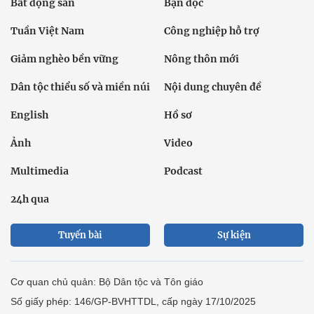
Bất động sản
Bạn đọc
Tuần Việt Nam
Công nghiệp hỗ trợ
Giảm nghèo bền vững
Nông thôn mới
Dân tộc thiểu số và miền núi
Nội dung chuyên đề
English
Hồ sơ
Ảnh
Video
Multimedia
Podcast
24h qua
Tuyến bài
Sự kiện
Cơ quan chủ quản: Bộ Dân tộc và Tôn giáo
Số giấy phép: 146/GP-BVHTTDL, cấp ngày 17/10/2025