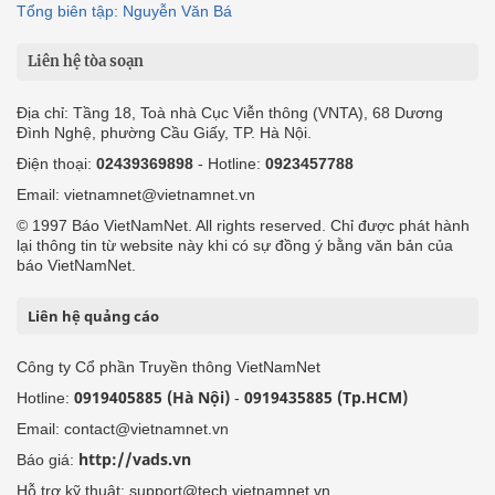
Tổng biên tập: Nguyễn Văn Bá
Liên hệ tòa soạn
Địa chỉ: Tầng 18, Toà nhà Cục Viễn thông (VNTA), 68 Dương
Đình Nghệ, phường Cầu Giấy, TP. Hà Nội.
Điện thoại:
02439369898
- Hotline:
0923457788
Email: vietnamnet@vietnamnet.vn
© 1997 Báo VietNamNet. All rights reserved. Chỉ được phát hành
lại thông tin từ website này khi có sự đồng ý bằng văn bản của
báo VietNamNet.
Liên hệ quảng cáo
Công ty Cổ phần Truyền thông VietNamNet
0919405885 (Hà Nội)
0919435885 (Tp.HCM)
Hotline:
-
Email: contact@vietnamnet.vn
http://vads.vn
Báo giá:
Hỗ trợ kỹ thuật: support@tech.vietnamnet.vn