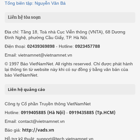
Tổng biên tập: Nguyễn Văn Bá
Liên hệ tòa soạn
Địa chỉ: Tầng 18, Toà nhà Cục Viễn thông (VNTA), 68 Dương
Đình Nghệ, phường Cầu Giấy, TP. Hà Nội.
Điện thoại:
02439369898
- Hotline:
0923457788
Email: vietnamnet@vietnamnet.vn
© 1997 Báo VietNamNet. All rights reserved. Chỉ được phát hành
lại thông tin từ website này khi có sự đồng ý bằng văn bản của
báo VietNamNet.
Liên hệ quảng cáo
Công ty Cổ phần Truyền thông VietNamNet
0919405885 (Hà Nội)
0919435885 (Tp.HCM)
Hotline:
-
Email: contact@vietnamnet.vn
http://vads.vn
Báo giá:
Hỗ trợ kỹ thuật: support@tech.vietnamnet.vn