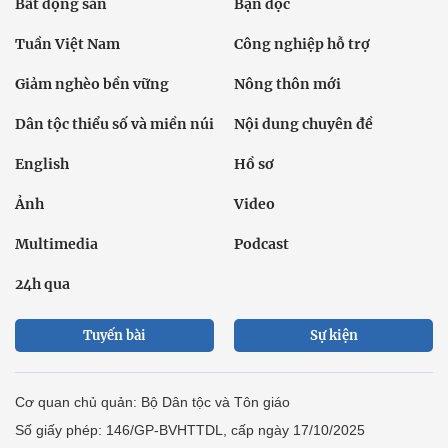
Bất động sản
Bạn đọc
Tuần Việt Nam
Công nghiệp hỗ trợ
Giảm nghèo bền vững
Nông thôn mới
Dân tộc thiểu số và miền núi
Nội dung chuyên đề
English
Hồ sơ
Ảnh
Video
Multimedia
Podcast
24h qua
Tuyến bài
Sự kiện
Cơ quan chủ quản: Bộ Dân tộc và Tôn giáo
Số giấy phép: 146/GP-BVHTTDL, cấp ngày 17/10/2025