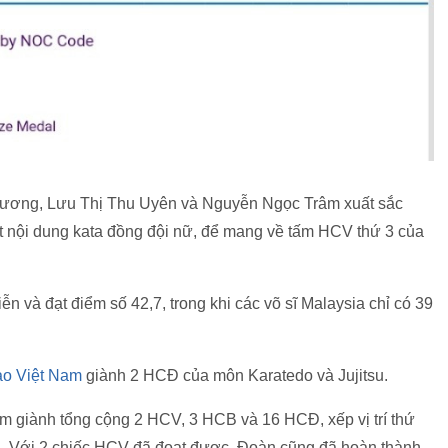
Phương, Lưu Thị Thu Uyên và Nguyễn Ngọc Trâm xuất sắc
ết nội dung kata đồng đội nữ, để mang về tấm HCV thứ 3 của
ễn và đạt điểm số 42,7, trong khi các võ sĩ Malaysia chỉ có 39
ao Việt Nam
giành 2 HCĐ của môn Karatedo và Jujitsu.
am giành tổng cộng 2 HCV, 3 HCB và 16 HCĐ, xếp vị trí thứ
ội. Với 2 chiếc HCV đã đoạt được, Đoàn cũng đã hoàn thành