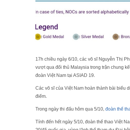
17h chiều ngày 6/10, các võ sĩ Nguyễn Thị 
vượt qua đối thủ Malaysia trong trận chung k
đoàn Việt Nam tại ASIAD 19.
Các võ sĩ của Việt Nam hoàn thành bài biểu di
điểm.
Trong ngày thi đấu hôm qua 5/10,
đoàn thể th
Tính đến hết ngày 5/10, đoàn thể thao Việt N
20/45 quốc gia, vùng lãnh thổ tham dự Đại h