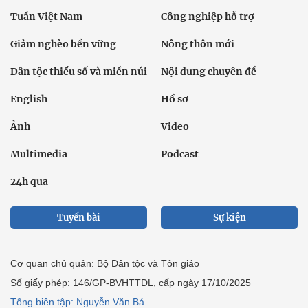
Tuần Việt Nam
Công nghiệp hỗ trợ
Giảm nghèo bền vững
Nông thôn mới
Dân tộc thiểu số và miền núi
Nội dung chuyên đề
English
Hồ sơ
Ảnh
Video
Multimedia
Podcast
24h qua
Tuyến bài
Sự kiện
Cơ quan chủ quản: Bộ Dân tộc và Tôn giáo
Số giấy phép: 146/GP-BVHTTDL, cấp ngày 17/10/2025
Tổng biên tập: Nguyễn Văn Bá