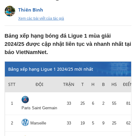
Thiên Bình
Xem các bài viết của tác giả
Bảng xếp hạng bóng đá Ligue 1 mùa giải
2024/25 được cập nhật liên tục và nhanh nhất tại
báo VietNamNet.
Bảng xếp hạng Ligue 1 2024/25 mới nhất
STT
ĐỘI
TRẬN
T
H
B
HS
ĐIỂM
1
33
25
6
2
55
81
Paris Saint Germain
2
Marseille
33
19
5
9
25
62