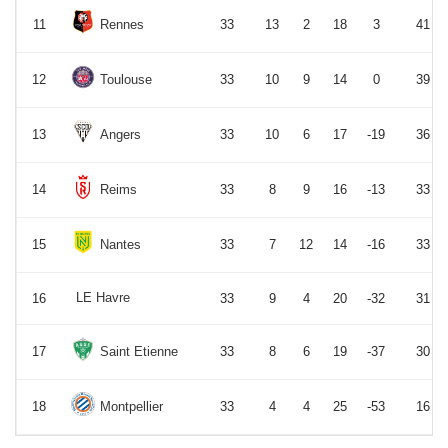
11
Rennes
33
13
2
18
3
41
12
Toulouse
33
10
9
14
0
39
13
Angers
33
10
6
17
-19
36
14
Reims
33
8
9
16
-13
33
15
Nantes
33
7
12
14
-16
33
LE Havre
16
33
9
4
20
-32
31
17
Saint Etienne
33
8
6
19
-37
30
18
Montpellier
33
4
4
25
-53
16