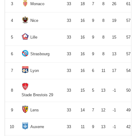
3
Monaco
33
18
7
8
26
61
4
Nice
33
16
9
8
19
57
5
Lille
33
16
9
8
15
57
6
Strasbourg
33
16
9
8
13
57
7
Lyon
33
16
6
11
17
54
8
33
15
5
13
-1
50
Stade Brestois 29
9
Lens
33
14
7
12
-1
49
10
Auxerre
33
11
9
13
-1
42