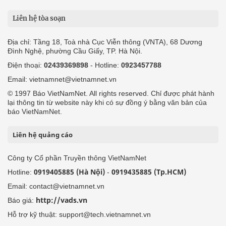
Liên hệ tòa soạn
Địa chỉ: Tầng 18, Toà nhà Cục Viễn thông (VNTA), 68 Dương
Đình Nghệ, phường Cầu Giấy, TP. Hà Nội.
Điện thoại:
02439369898
- Hotline:
0923457788
Email: vietnamnet@vietnamnet.vn
© 1997 Báo VietNamNet. All rights reserved. Chỉ được phát hành
lại thông tin từ website này khi có sự đồng ý bằng văn bản của
báo VietNamNet.
Liên hệ quảng cáo
Công ty Cổ phần Truyền thông VietNamNet
0919405885 (Hà Nội)
0919435885 (Tp.HCM)
Hotline:
-
Email: contact@vietnamnet.vn
http://vads.vn
Báo giá:
Hỗ trợ kỹ thuật: support@tech.vietnamnet.vn