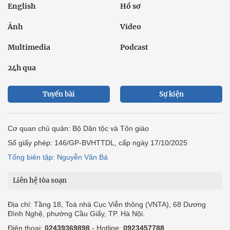
English
Hồ sơ
Ảnh
Video
Multimedia
Podcast
24h qua
Tuyến bài
Sự kiện
Cơ quan chủ quản: Bộ Dân tộc và Tôn giáo
Số giấy phép: 146/GP-BVHTTDL, cấp ngày 17/10/2025
Tổng biên tập: Nguyễn Văn Bá
Liên hệ tòa soạn
Địa chỉ: Tầng 18, Toà nhà Cục Viễn thông (VNTA), 68 Dương
Đình Nghệ, phường Cầu Giấy, TP. Hà Nội.
Điện thoại:
02439369898
- Hotline:
0923457788