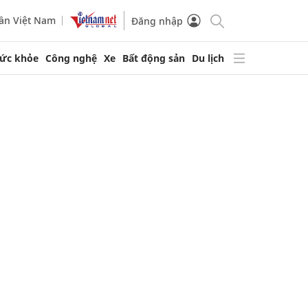
ần Việt Nam
Đăng nhập
ức khỏe
Công nghệ
Xe
Bất động sản
Du lịch