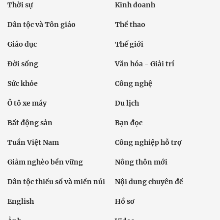
Thời sự
Kinh doanh
Dân tộc và Tôn giáo
Thể thao
Giáo dục
Thế giới
Đời sống
Văn hóa - Giải trí
Sức khỏe
Công nghệ
Ô tô xe máy
Du lịch
Bất động sản
Bạn đọc
Tuần Việt Nam
Công nghiệp hỗ trợ
Giảm nghèo bền vững
Nông thôn mới
Dân tộc thiểu số và miền núi
Nội dung chuyên đề
English
Hồ sơ