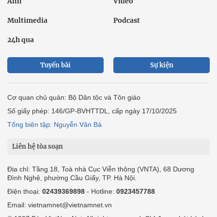
Ảnh
Video
Multimedia
Podcast
24h qua
Tuyến bài
Sự kiện
Cơ quan chủ quản: Bộ Dân tộc và Tôn giáo
Số giấy phép: 146/GP-BVHTTDL, cấp ngày 17/10/2025
Tổng biên tập: Nguyễn Văn Bá
Liên hệ tòa soạn
Địa chỉ: Tầng 18, Toà nhà Cục Viễn thông (VNTA), 68 Dương
Đình Nghệ, phường Cầu Giấy, TP. Hà Nội.
Điện thoại:
02439369898
- Hotline:
0923457788
Email: vietnamnet@vietnamnet.vn