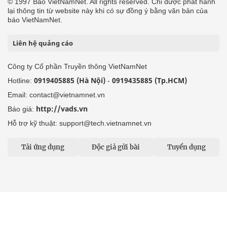
© 1997 Báo VietNamNet. All rights reserved. Chỉ được phát hành
lại thông tin từ website này khi có sự đồng ý bằng văn bản của
báo VietNamNet.
Liên hệ quảng cáo
Công ty Cổ phần Truyền thông VietNamNet
0919405885 (Hà Nội)
0919435885 (Tp.HCM)
Hotline:
-
Email: contact@vietnamnet.vn
http://vads.vn
Báo giá:
Hỗ trợ kỹ thuật: support@tech.vietnamnet.vn
Tải ứng dụng
Độc giả gửi bài
Tuyển dụng