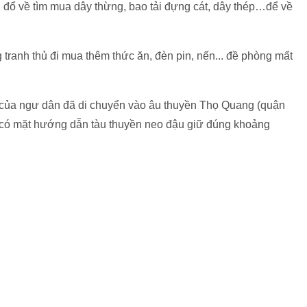
đổ về tìm mua dây thừng, bao tải đựng cát, dây thép…để về
tranh thủ đi mua thêm thức ăn, đèn pin, nến... đề phòng mất
n của ngư dân đã di chuyển vào âu thuyền Thọ Quang (quận
 có mặt hướng dẫn tàu thuyền neo đậu giữ đúng khoảng