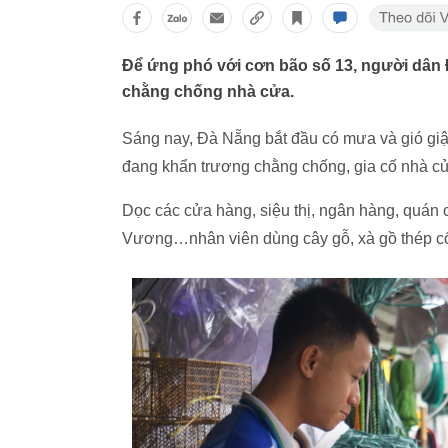
Để ứng phó với cơn bão số 13, người dân
chằng chống nhà cửa.
Sáng nay, Đà Nẵng bắt đầu có mưa và gió giậ
đang khẩn trương chằng chống, gia cố nhà cửa
Dọc các cửa hàng, siệu thị, ngân hàng, quá
Vương…nhân viên dùng cây gỗ, xà gồ thép cố