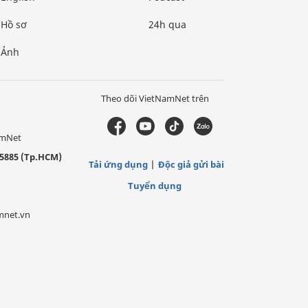
Hồ sơ
24h qua
Ảnh
Theo dõi VietNamNet trên
amNet
5885 (Tp.HCM)
Tải ứng dụng
Độc giả gửi bài
Tuyển dụng
mnet.vn