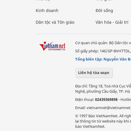
Kinh doanh
Đời sống
Dân tộc và Tôn giáo
Văn hóa - Giải trí
Cơ quan chủ quản: Bộ Dân tộc v
Số giấy phép: 146/GP-BVHTTDL,
Tổng biên tập: Nguyễn Văn B
Liên hệ tòa soạn
Địa chỉ: Tầng 18, Toà nhà Cục 
Nghệ, phường Cầu Giấy, TP. Hà 
Điện thoại:
02439369898
- Hotli
Email: vietnamnet@vietnamnet
© 1997 Báo VietNamNet. All righ
lại thông tin từ website này kh
báo VietNamNet.