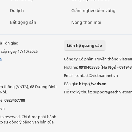
Du lịch
Giảm nghèo bền vững
Bất động sản
Nông thôn mới
à Tôn giáo
Liên hệ quảng cáo
 cấp ngày 17/10/2025
Công ty Cổ phần Truyền thông VietN
á
Hotline:
0919405885 (Hà Nội)
-
091943
Email: contact@vietnamnet.vn
Báo giá:
http://vads.vn
Viễn thông (VNTA), 68 Dương Đình
Nội.
Hỗ trợ kỹ thuật: support@tech.vietna
ne:
0923457788
.vn
ts reserved. Chỉ được phát hành
i có sự đồng ý bằng văn bản của