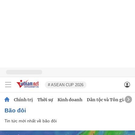
# ASEAN CUP 2026
Chính trị
Thời sự
Kinh doanh
Dân tộc và Tôn giáo
bão đôi
Tin tức mới nhất về
bão đôi