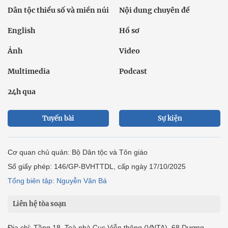
Dân tộc thiểu số và miền núi
Nội dung chuyên đề
English
Hồ sơ
Ảnh
Video
Multimedia
Podcast
24h qua
Tuyến bài
Sự kiện
Cơ quan chủ quản: Bộ Dân tộc và Tôn giáo
Số giấy phép: 146/GP-BVHTTDL, cấp ngày 17/10/2025
Tổng biên tập: Nguyễn Văn Bá
Liên hệ tòa soạn
Địa chỉ: Tầng 18, Toà nhà Cục Viễn thông (VNTA), 68 Dương