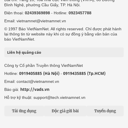
Đình Nghệ, phường Cầu Giấy, TP. Hà Nội.
Điện thoại:
02439369898
- Hotline:
0923457788
Email: vietnamnet@vietnamnet.vn
© 1997 Báo VietNamNet. All rights reserved. Chỉ được phát hành
lại thông tin từ website này khi có sự đồng ý bằng văn bản của
báo VietNamNet.
Liên hệ quảng cáo
Công ty Cổ phần Truyền thông VietNamNet
0919405885 (Hà Nội)
0919435885 (Tp.HCM)
Hotline:
-
Email: contact@vietnamnet.vn
http://vads.vn
Báo giá:
Hỗ trợ kỹ thuật: support@tech.vietnamnet.vn
Tải ứng dụng
Độc giả gửi bài
Tuyển dụng