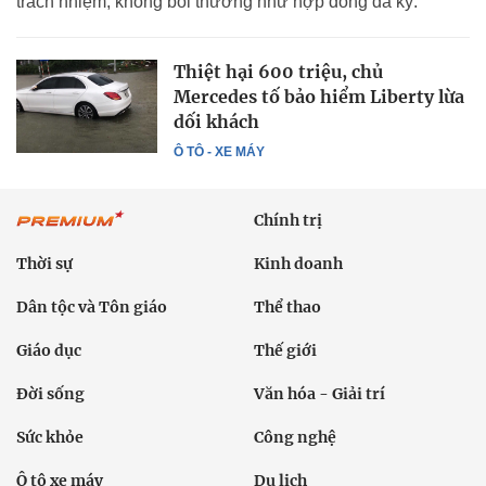
trách nhiệm, không bồi thường như hợp đồng đã ký.
Thiệt hại 600 triệu, chủ
Mercedes tố bảo hiểm Liberty lừa
dối khách
Ô TÔ - XE MÁY
Chính trị
Thời sự
Kinh doanh
Dân tộc và Tôn giáo
Thể thao
Giáo dục
Thế giới
Đời sống
Văn hóa - Giải trí
Sức khỏe
Công nghệ
Ô tô xe máy
Du lịch