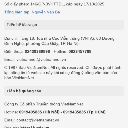
Số giấy phép: 146/GP-BVHTTDL, cấp ngày 17/10/2025
Tổng biên tập: Nguyễn Văn Bá
Liên hệ tòa soạn
Địa chỉ: Tầng 18, Toà nhà Cục Viễn thông (VNTA), 68 Dương
Đình Nghệ, phường Cầu Giấy, TP. Hà Nội.
Điện thoại:
02439369898
- Hotline:
0923457788
Email: vietnamnet@vietnamnet.vn
© 1997 Báo VietNamNet. All rights reserved. Chỉ được phát hành
lại thông tin từ website này khi có sự đồng ý bằng văn bản của
báo VietNamNet.
Liên hệ quảng cáo
Công ty Cổ phần Truyền thông VietNamNet
0919405885 (Hà Nội)
0919435885 (Tp.HCM)
Hotline:
-
Email: contact@vietnamnet.vn
http://vads.vn
Báo giá: