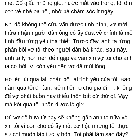
mẹ. Cố giấu những giọt nước mắt vào trong, tôi ôm
con về nhà bà nội, nhờ bà chăm sóc ít ngày.
Khi đã không thể cứu vãn được tình hình, vợ mới
thừa nhận người đàn ông cô ấy đưa về chính là mối
tình đầu từng yêu tha thiết. Trước đây, anh ta từng
phản bội vợ tôi theo người đàn bà khác. Sau này,
anh ta ly hôn nên đến gặp và van xin vợ tôi cho anh
ta cơ hội. Vì còn yêu nên vợ đã mủi lòng.
Họ lén lút qua lại, phản bội lại tình yêu của tôi. Bao
năm qua tôi đi làm, kiếm tiền lo cho gia đình, không
để vợ phải buồn hay thiếu thốn bất cứ thứ gì. Vậy
mà kết quả tôi nhận được là gì?
Dù vợ đã hứa từ nay sẽ không gặp anh ta nữa và
xin tôi vì con cho cô ấy một cơ hội, nhưng tôi thực
sự chỉ muốn lập tức ly hôn. Tôi phải làm sao đây?