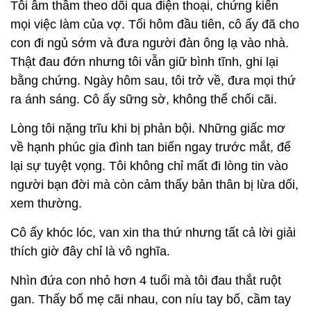
Tôi âm thầm theo dõi qua điện thoại, chứng kiến
mọi việc làm của vợ. Tối hôm đầu tiên, cô ấy đã cho
con đi ngủ sớm và đưa người đàn ông lạ vào nhà.
Thật đau đớn nhưng tôi vẫn giữ bình tĩnh, ghi lại
bằng chứng. Ngày hôm sau, tôi trở về, đưa mọi thứ
ra ánh sáng. Cô ấy sững sờ, không thể chối cãi.
Lòng tôi nặng trĩu khi bị phản bội. Những giấc mơ
về hạnh phúc gia đình tan biến ngay trước mắt, để
lại sự tuyệt vọng. Tôi không chỉ mất đi lòng tin vào
người bạn đời mà còn cảm thấy bản thân bị lừa dối,
xem thường.
Cô ấy khóc lóc, van xin tha thứ nhưng tất cả lời giải
thích giờ đây chỉ là vô nghĩa.
Nhìn đứa con nhỏ hơn 4 tuổi mà tôi đau thắt ruột
gan. Thấy bố mẹ cãi nhau, con níu tay bố, cầm tay