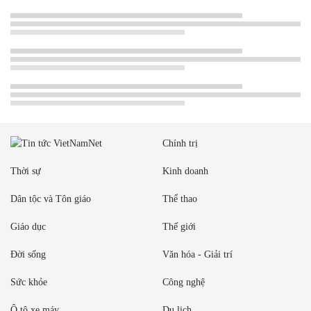
Chính trị
Thời sự
Kinh doanh
Dân tộc và Tôn giáo
Thể thao
Giáo dục
Thế giới
Đời sống
Văn hóa - Giải trí
Sức khỏe
Công nghệ
Ô tô xe máy
Du lịch