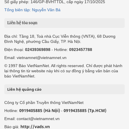
Số giấy phép: 146/GP-BVHTTDL, cấp ngày 17/10/2025
Tổng biên tập: Nguyễn Văn Bá
Liên hệ tòa soạn
Địa chỉ: Tầng 18, Toà nhà Cục Viễn thông (VNTA), 68 Dương
Đình Nghệ, phường Cầu Giấy, TP. Hà Nội.
Điện thoại:
02439369898
- Hotline:
0923457788
Email: vietnamnet@vietnamnet.vn
© 1997 Báo VietNamNet. All rights reserved. Chỉ được phát hành
lại thông tin từ website này khi có sự đồng ý bằng văn bản của
báo VietNamNet.
Liên hệ quảng cáo
Công ty Cổ phần Truyền thông VietNamNet
0919405885 (Hà Nội)
0919435885 (Tp.HCM)
Hotline:
-
Email: contact@vietnamnet.vn
http://vads.vn
Báo giá: