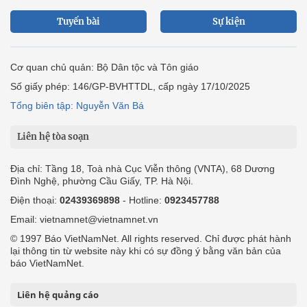
Tuyến bài
Sự kiện
Cơ quan chủ quản: Bộ Dân tộc và Tôn giáo
Số giấy phép: 146/GP-BVHTTDL, cấp ngày 17/10/2025
Tổng biên tập: Nguyễn Văn Bá
Liên hệ tòa soạn
Địa chỉ: Tầng 18, Toà nhà Cục Viễn thông (VNTA), 68 Dương
Đình Nghệ, phường Cầu Giấy, TP. Hà Nội.
Điện thoại:
02439369898
- Hotline:
0923457788
Email: vietnamnet@vietnamnet.vn
© 1997 Báo VietNamNet. All rights reserved. Chỉ được phát hành
lại thông tin từ website này khi có sự đồng ý bằng văn bản của
báo VietNamNet.
Liên hệ quảng cáo