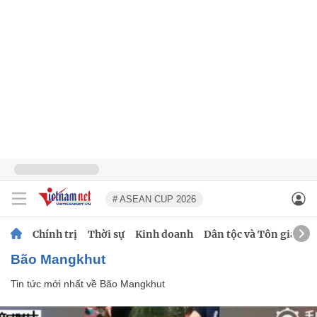
# ASEAN CUP 2026
Chính trị
Thời sự
Kinh doanh
Dân tộc và Tôn giáo
Bão Mangkhut
Tin tức mới nhất về
Bão Mangkhut