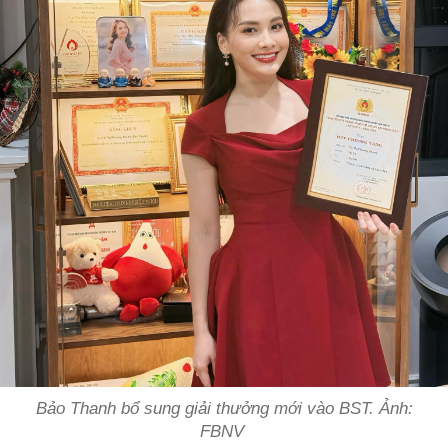
Bảo Thanh bổ sung giải thưởng mới vào BST. Ảnh:
FBNV