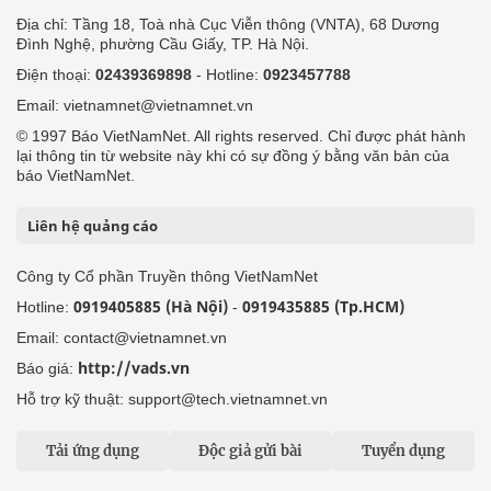
Địa chỉ: Tầng 18, Toà nhà Cục Viễn thông (VNTA), 68 Dương
Đình Nghệ, phường Cầu Giấy, TP. Hà Nội.
Điện thoại:
02439369898
- Hotline:
0923457788
Email: vietnamnet@vietnamnet.vn
© 1997 Báo VietNamNet. All rights reserved. Chỉ được phát hành
lại thông tin từ website này khi có sự đồng ý bằng văn bản của
báo VietNamNet.
Liên hệ quảng cáo
Công ty Cổ phần Truyền thông VietNamNet
0919405885 (Hà Nội)
0919435885 (Tp.HCM)
Hotline:
-
Email: contact@vietnamnet.vn
http://vads.vn
Báo giá:
Hỗ trợ kỹ thuật: support@tech.vietnamnet.vn
Tải ứng dụng
Độc giả gửi bài
Tuyển dụng