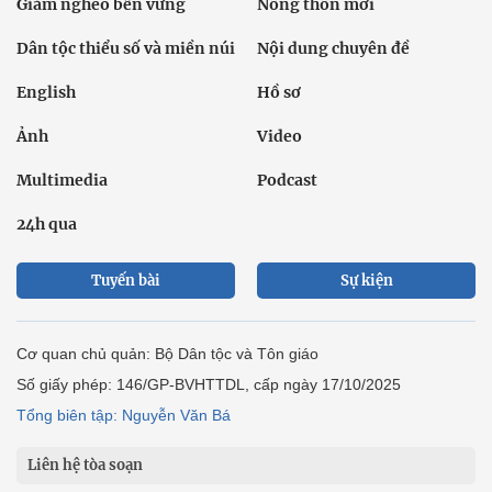
Giảm nghèo bền vững
Nông thôn mới
Dân tộc thiểu số và miền núi
Nội dung chuyên đề
English
Hồ sơ
Ảnh
Video
Multimedia
Podcast
24h qua
Tuyến bài
Sự kiện
Cơ quan chủ quản: Bộ Dân tộc và Tôn giáo
Số giấy phép: 146/GP-BVHTTDL, cấp ngày 17/10/2025
Tổng biên tập: Nguyễn Văn Bá
Liên hệ tòa soạn