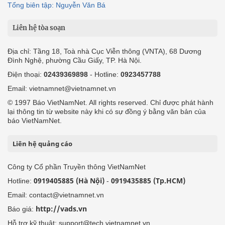
Tổng biên tập: Nguyễn Văn Bá
Liên hệ tòa soạn
Địa chỉ: Tầng 18, Toà nhà Cục Viễn thông (VNTA), 68 Dương
Đình Nghệ, phường Cầu Giấy, TP. Hà Nội.
Điện thoại:
02439369898
- Hotline:
0923457788
Email: vietnamnet@vietnamnet.vn
© 1997 Báo VietNamNet. All rights reserved. Chỉ được phát hành
lại thông tin từ website này khi có sự đồng ý bằng văn bản của
báo VietNamNet.
Liên hệ quảng cáo
Công ty Cổ phần Truyền thông VietNamNet
0919405885 (Hà Nội)
0919435885 (Tp.HCM)
Hotline:
-
Email: contact@vietnamnet.vn
http://vads.vn
Báo giá:
Hỗ trợ kỹ thuật: support@tech.vietnamnet.vn