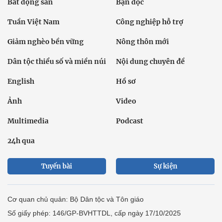
Bất động sản
Bạn đọc
Tuần Việt Nam
Công nghiệp hỗ trợ
Giảm nghèo bền vững
Nông thôn mới
Dân tộc thiểu số và miền núi
Nội dung chuyên đề
English
Hồ sơ
Ảnh
Video
Multimedia
Podcast
24h qua
Tuyến bài
Sự kiện
Cơ quan chủ quản: Bộ Dân tộc và Tôn giáo
Số giấy phép: 146/GP-BVHTTDL, cấp ngày 17/10/2025