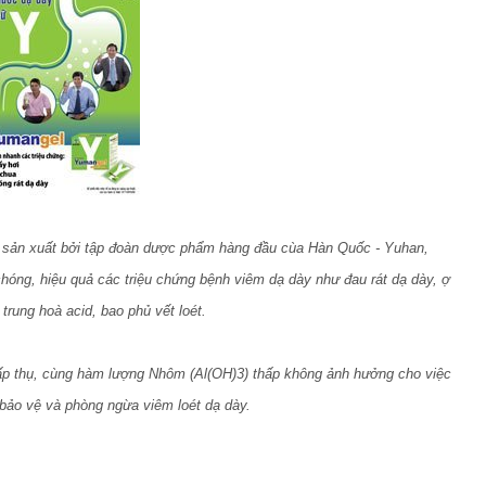
c sản xuất bởi tập đoàn dược phẩm hàng đầu cùa Hàn Quốc - Yuhan,
hóng, hiệu quả các triệu chứng bệnh viêm dạ dày như đau rát dạ dày, ợ
trung hoà acid, bao phủ vết loét.
ấp thụ, cùng hàm lượng Nhôm (Al(OH)3) thấp không ảnh hưởng cho việc
 bảo vệ và phòng ngừa viêm loét dạ dày.