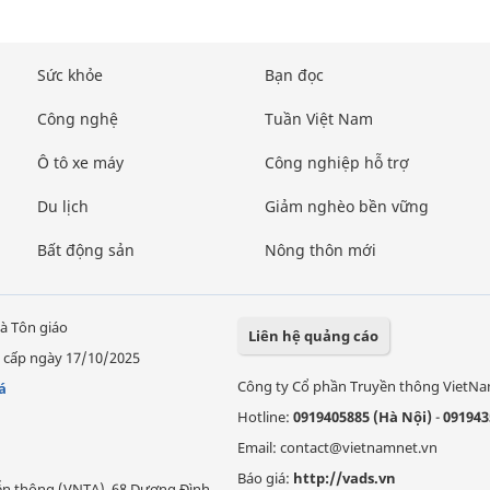
Sức khỏe
Bạn đọc
Công nghệ
Tuần Việt Nam
Ô tô xe máy
Công nghiệp hỗ trợ
Du lịch
Giảm nghèo bền vững
Bất động sản
Nông thôn mới
à Tôn giáo
Liên hệ quảng cáo
 cấp ngày 17/10/2025
Công ty Cổ phần Truyền thông VietN
á
Hotline:
0919405885 (Hà Nội)
-
091943
Email: contact@vietnamnet.vn
Báo giá:
http://vads.vn
Viễn thông (VNTA), 68 Dương Đình