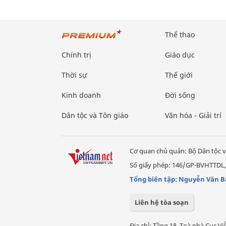
Thể thao
Chính trị
Giáo dục
Thời sự
Thế giới
Kinh doanh
Đời sống
Dân tộc và Tôn giáo
Văn hóa - Giải trí
Cơ quan chủ quản: Bộ Dân tộc v
Số giấy phép: 146/GP-BVHTTDL,
Tổng biên tập: Nguyễn Văn B
Liên hệ tòa soạn
Địa chỉ: Tầng 18, Toà nhà Cục 