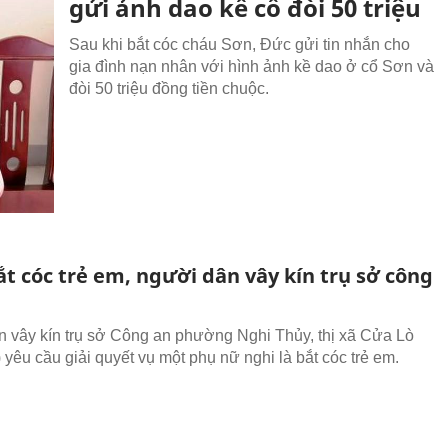
gửi ảnh dao kề cổ đòi 50 triệu
Sau khi bắt cóc cháu Sơn, Đức gửi tin nhắn cho
gia đình nạn nhân với hình ảnh kề dao ở cổ Sơn và
đòi 50 triệu đồng tiền chuộc.
t cóc trẻ em, người dân vây kín trụ sở công
 vây kín trụ sở Công an phường Nghi Thủy, thị xã Cửa Lò
 yêu cầu giải quyết vụ một phụ nữ nghi là bắt cóc trẻ em.