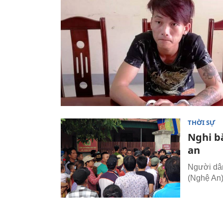
THỜI SỰ
Nghi bắ
an
Người dân
(Nghệ An)