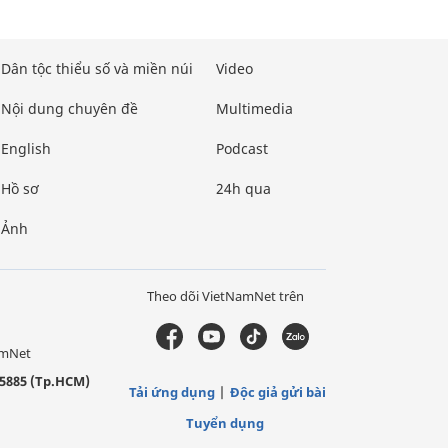
Dân tộc thiểu số và miền núi
Video
Nội dung chuyên đề
Multimedia
English
Podcast
Hồ sơ
24h qua
Ảnh
Theo dõi VietNamNet trên
amNet
5885 (Tp.HCM)
Tải ứng dụng
Độc giả gửi bài
Tuyển dụng