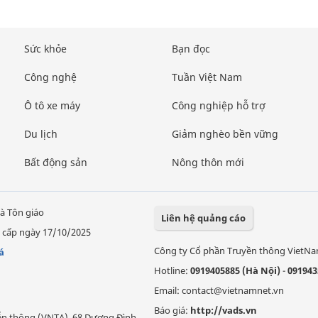
Sức khỏe
Bạn đọc
Công nghệ
Tuần Việt Nam
Ô tô xe máy
Công nghiệp hỗ trợ
Du lịch
Giảm nghèo bền vững
Bất động sản
Nông thôn mới
à Tôn giáo
Liên hệ quảng cáo
 cấp ngày 17/10/2025
Công ty Cổ phần Truyền thông VietN
á
Hotline:
0919405885 (Hà Nội)
-
091943
Email: contact@vietnamnet.vn
Báo giá:
http://vads.vn
Viễn thông (VNTA), 68 Dương Đình