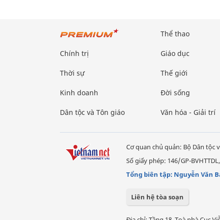
Thể thao
Chính trị
Giáo dục
Thời sự
Thế giới
Kinh doanh
Đời sống
Dân tộc và Tôn giáo
Văn hóa - Giải trí
Cơ quan chủ quản: Bộ Dân tộc v
Số giấy phép: 146/GP-BVHTTDL,
Tổng biên tập: Nguyễn Văn B
Liên hệ tòa soạn
Địa chỉ: Tầng 18, Toà nhà Cục 