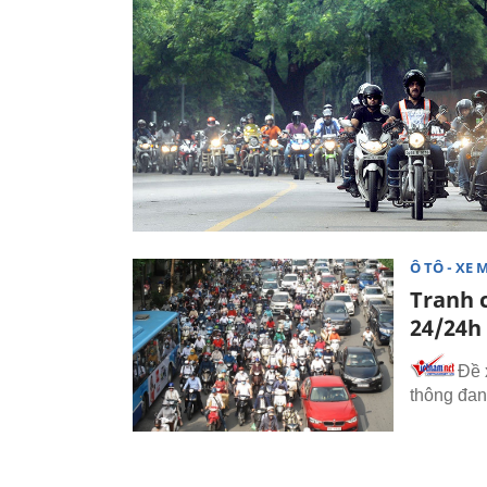
Ô TÔ - XE 
Tranh 
24/24h
Đề 
thông đan