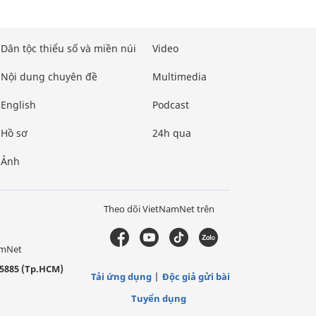
Dân tộc thiểu số và miền núi
Video
Nội dung chuyên đề
Multimedia
English
Podcast
Hồ sơ
24h qua
Ảnh
Theo dõi VietNamNet trên
amNet
5885 (Tp.HCM)
Tải ứng dụng
Độc giả gửi bài
Tuyển dụng