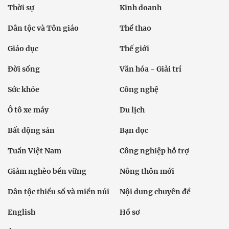
Thời sự
Kinh doanh
Dân tộc và Tôn giáo
Thể thao
Giáo dục
Thế giới
Đời sống
Văn hóa - Giải trí
Sức khỏe
Công nghệ
Ô tô xe máy
Du lịch
Bất động sản
Bạn đọc
Tuần Việt Nam
Công nghiệp hỗ trợ
Giảm nghèo bền vững
Nông thôn mới
Dân tộc thiểu số và miền núi
Nội dung chuyên đề
English
Hồ sơ