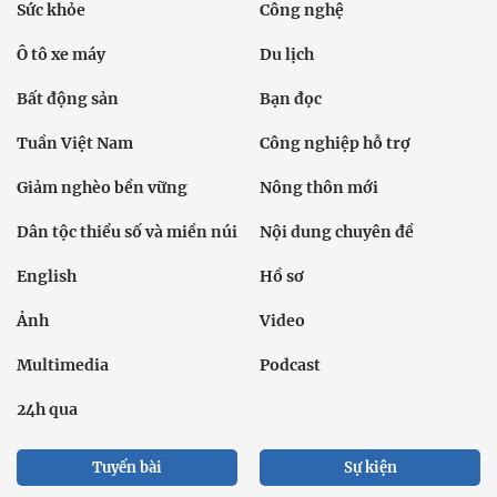
Sức khỏe
Công nghệ
Ô tô xe máy
Du lịch
Bất động sản
Bạn đọc
Tuần Việt Nam
Công nghiệp hỗ trợ
Giảm nghèo bền vững
Nông thôn mới
Dân tộc thiểu số và miền núi
Nội dung chuyên đề
English
Hồ sơ
Ảnh
Video
Multimedia
Podcast
24h qua
Tuyến bài
Sự kiện