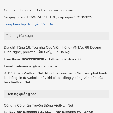
Cơ quan chủ quản: Bộ Dân tộc và Tôn giáo
Số giấy phép: 146/GP-BVHTTDL, cấp ngày 17/10/2025
Tổng biên tập: Nguyễn Văn Bá
Liên hệ tòa soạn
Địa chỉ: Tầng 18, Toà nhà Cục Viễn thông (VNTA), 68 Dương
Đình Nghệ, phường Cầu Giấy, TP. Hà Nội.
Điện thoại:
02439369898
- Hotline:
0923457788
Email: vietnamnet@vietnamnet.vn
© 1997 Báo VietNamNet. All rights reserved. Chỉ được phát hành
lại thông tin từ website này khi có sự đồng ý bằng văn bản của
báo VietNamNet.
Liên hệ quảng cáo
Công ty Cổ phần Truyền thông VietNamNet
0919405885 (Hà Nội)
0919435885 (Tp.HCM)
Hotline:
-