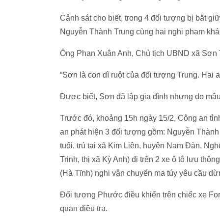
Cảnh sát cho biết, trong 4 đối tượng bị bắt g
Nguyễn Thành Trung cùng hai nghi phạm khác 
Ông Phan Xuân Anh, Chủ tịch UBND xã Sơn Tâ
“Sơn là con dì ruột của đối tượng Trung. Hai 
Được biết, Sơn đã lập gia đình nhưng do mâu
Trước đó, khoảng 15h ngày 15/2, Công an tỉ
an phát hiện 3 đối tượng gồm: Nguyễn Thành T
tuổi, trú tại xã Kim Liên, huyện Nam Đàn, Ng
Trinh, thị xã Kỳ Anh) đi trên 2 xe ô tô lưu 
(Hà Tĩnh) nghi vận chuyển ma túy yêu cầu dừn
Đối tượng Phước điều khiển trên chiếc xe For
quan điều tra.