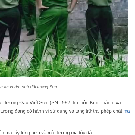
g an khám nhà đối tượng Sơn
ối tượng Đào Viết Sơn (SN 1992, trú thôn Kim Thành, xã
tượng đang có hành vi sử dụng và tàng trữ trái phép chất
ma
ên ma túy tổng hợp và một lượng ma túy đá.