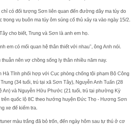
iữ chỉ có đối tượng Sơn liên quan đến đường dây ma túy do
trong vụ buôn ma túy ôm súng cố thủ xảy ra vào ngày 15/2.
y cho biết, Trung và Sơn là anh em họ.
anh em có mối quan hệ thân thiết với nhau", ông Anh nói.
 thuẫn nên vợ chồng sống ly thân nhiều năm nay.
nh Hà Tĩnh phối hợp với Cục phòng chống tội phạm Bộ Công
rung (34 tuổi, trú tại xã Sơn Tây), Nguyễn Anh Tuấn (28
hệ An) và Nguyễn Hữu Phước (21 tuổi, trú tại phường Kỳ
thông trên quốc lộ 8C theo hướng huyện Đức Thọ - Hương Sơn
g xe để kiểm tra.
tuner màu trắng đã bỏ trốn, đến ngày hôm sau tự thú ở cơ