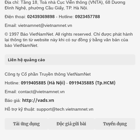
Địa chỉ: Tầng 18, Toà nhà Cục Viễn thông (VNTA), 68 Dương
Đình Nghệ, phường Cầu Giấy, TP. Hà Nội.
Điện thoại:
02439369898
- Hotline:
0923457788
Email: vietnamnet@vietnamnet.vn
© 1997 Báo VietNamNet. All rights reserved. Chỉ được phát hành
lại thông tin từ website này khi có sự đồng ý bằng văn bản của
báo VietNamNet.
Liên hệ quảng cáo
Công ty Cổ phần Truyền thông VietNamNet
0919405885 (Hà Nội)
0919435885 (Tp.HCM)
Hotline:
-
Email: contact@vietnamnet.vn
http://vads.vn
Báo giá:
Hỗ trợ kỹ thuật: support@tech.vietnamnet.vn
Tải ứng dụng
Độc giả gửi bài
Tuyển dụng