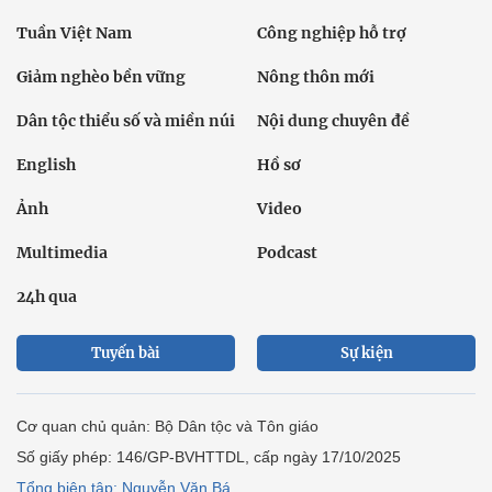
Tuần Việt Nam
Công nghiệp hỗ trợ
Giảm nghèo bền vững
Nông thôn mới
Dân tộc thiểu số và miền núi
Nội dung chuyên đề
English
Hồ sơ
Ảnh
Video
Multimedia
Podcast
24h qua
Tuyến bài
Sự kiện
Cơ quan chủ quản: Bộ Dân tộc và Tôn giáo
Số giấy phép: 146/GP-BVHTTDL, cấp ngày 17/10/2025
Tổng biên tập: Nguyễn Văn Bá