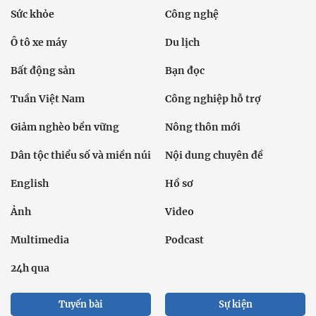
Sức khỏe
Công nghệ
Ô tô xe máy
Du lịch
Bất động sản
Bạn đọc
Tuần Việt Nam
Công nghiệp hỗ trợ
Giảm nghèo bền vững
Nông thôn mới
Dân tộc thiểu số và miền núi
Nội dung chuyên đề
English
Hồ sơ
Ảnh
Video
Multimedia
Podcast
24h qua
Tuyến bài
Sự kiện