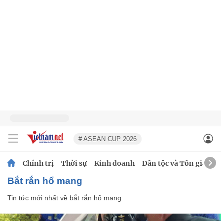
# ASEAN CUP 2026
Chính trị
Thời sự
Kinh doanh
Dân tộc và Tôn giáo
bắt rắn hổ mang
Tin tức mới nhất về
bắt rắn hổ mang