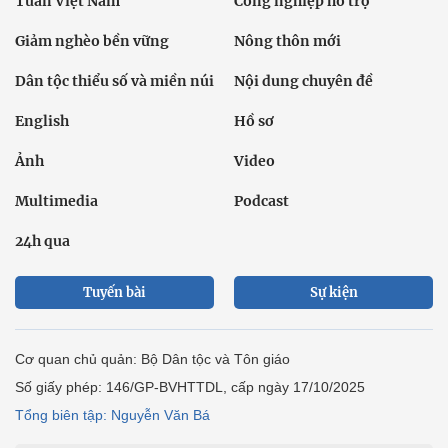
Tuần Việt Nam
Công nghiệp hỗ trợ
Giảm nghèo bền vững
Nông thôn mới
Dân tộc thiểu số và miền núi
Nội dung chuyên đề
English
Hồ sơ
Ảnh
Video
Multimedia
Podcast
24h qua
Tuyến bài
Sự kiện
Cơ quan chủ quản: Bộ Dân tộc và Tôn giáo
Số giấy phép: 146/GP-BVHTTDL, cấp ngày 17/10/2025
Tổng biên tập: Nguyễn Văn Bá