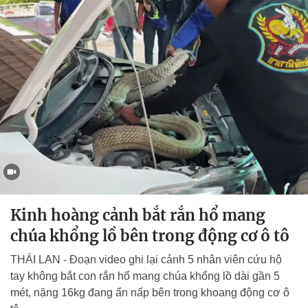
Kinh hoàng cảnh bắt rắn hổ mang
chúa khổng lồ bên trong động cơ ô tô
THÁI LAN - Đoạn video ghi lại cảnh 5 nhân viên cứu hộ
tay không bắt con rắn hổ mang chúa khổng lồ dài gần 5
mét, nặng 16kg đang ẩn nấp bên trong khoang động cơ ô