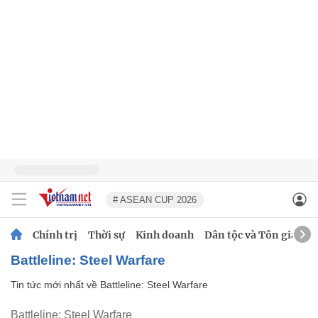
# ASEAN CUP 2026
Chính trị
Thời sự
Kinh doanh
Dân tộc và Tôn giáo
Battleline: Steel Warfare
Tin tức mới nhất về
Battleline: Steel Warfare
Battleline: Steel Warfare