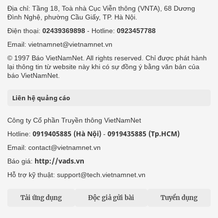
Địa chỉ: Tầng 18, Toà nhà Cục Viễn thông (VNTA), 68 Dương
Đình Nghệ, phường Cầu Giấy, TP. Hà Nội.
Điện thoại:
02439369898
- Hotline:
0923457788
Email: vietnamnet@vietnamnet.vn
© 1997 Báo VietNamNet. All rights reserved. Chỉ được phát hành
lại thông tin từ website này khi có sự đồng ý bằng văn bản của
báo VietNamNet.
Liên hệ quảng cáo
Công ty Cổ phần Truyền thông VietNamNet
0919405885 (Hà Nội)
0919435885 (Tp.HCM)
Hotline:
-
Email: contact@vietnamnet.vn
http://vads.vn
Báo giá:
Hỗ trợ kỹ thuật: support@tech.vietnamnet.vn
Tải ứng dụng
Độc giả gửi bài
Tuyển dụng