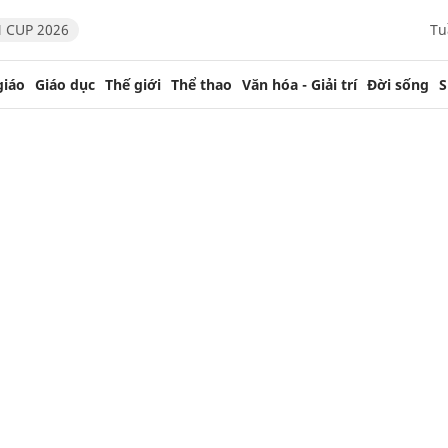
 CUP 2026
Tu
giáo
Giáo dục
Thế giới
Thể thao
Văn hóa - Giải trí
Đời sống
S