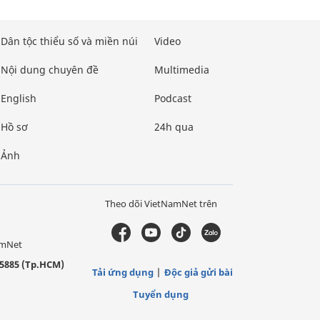
Dân tộc thiểu số và miền núi
Video
Nội dung chuyên đề
Multimedia
English
Podcast
Hồ sơ
24h qua
Ảnh
Theo dõi VietNamNet trên
amNet
5885 (Tp.HCM)
Tải ứng dụng
Độc giả gửi bài
Tuyển dụng