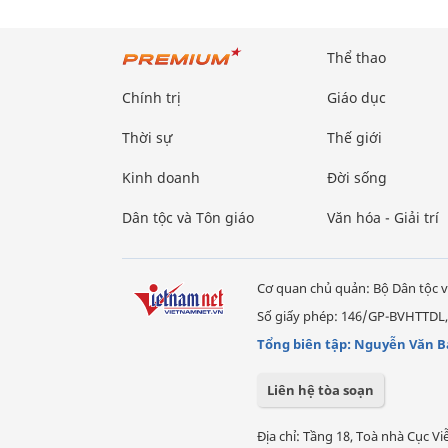
Thể thao
Chính trị
Giáo dục
Thời sự
Thế giới
Kinh doanh
Đời sống
Dân tộc và Tôn giáo
Văn hóa - Giải trí
Cơ quan chủ quản: Bộ Dân tộc v
Số giấy phép: 146/GP-BVHTTDL,
Tổng biên tập: Nguyễn Văn B
Liên hệ tòa soạn
Địa chỉ: Tầng 18, Toà nhà Cục 