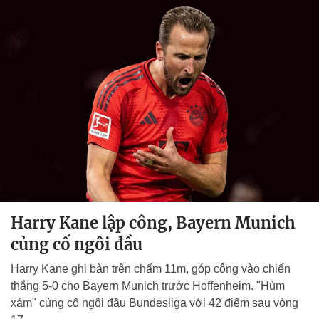
Harry Kane lập công, Bayern Munich
củng cố ngôi đầu
Harry Kane ghi bàn trên chấm 11m, góp công vào chiến
thắng 5-0 cho Bayern Munich trước Hoffenheim. "Hùm
xám" củng cố ngôi đầu Bundesliga với 42 điểm sau vòng