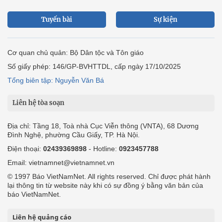
Tuyến bài
Sự kiện
Cơ quan chủ quản: Bộ Dân tộc và Tôn giáo
Số giấy phép: 146/GP-BVHTTDL, cấp ngày 17/10/2025
Tổng biên tập: Nguyễn Văn Bá
Liên hệ tòa soạn
Địa chỉ: Tầng 18, Toà nhà Cục Viễn thông (VNTA), 68 Dương
Đình Nghệ, phường Cầu Giấy, TP. Hà Nội.
Điện thoại:
02439369898
- Hotline:
0923457788
Email: vietnamnet@vietnamnet.vn
© 1997 Báo VietNamNet. All rights reserved. Chỉ được phát hành
lại thông tin từ website này khi có sự đồng ý bằng văn bản của
báo VietNamNet.
Liên hệ quảng cáo