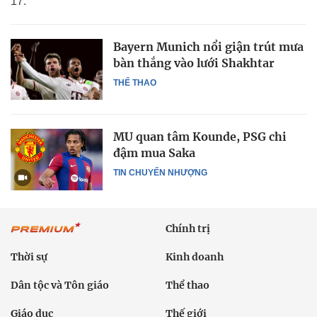
17.
Bayern Munich nổi giận trút mưa
bàn thắng vào lưới Shakhtar
THỂ THAO
MU quan tâm Kounde, PSG chi
đậm mua Saka
TIN CHUYỂN NHƯỢNG
Chính trị
Thời sự
Kinh doanh
Dân tộc và Tôn giáo
Thể thao
Giáo dục
Thế giới